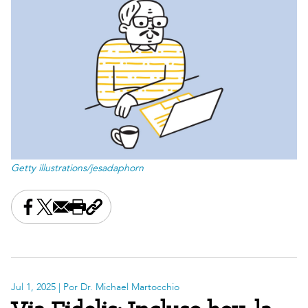
Getty illustrations/jesadaphorn
Share this on Facebook
Share this on X
Share this by email
Print this page
Copy the page address
Jul 1, 2025
| Por Dr. Michael Martocchio