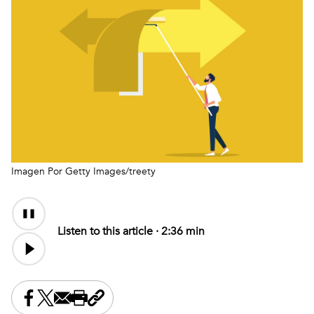
Imagen Por Getty Images/treety
Audio
Content
Listen to this article ·
2:36 min
Share this on Facebook
Share this on X
Share this by email
Print this page
Copy the page address