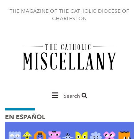
Skip
to
THE MAGAZINE OF THE CATHOLIC DIOCESE OF
main
CHARLESTON
content
Main
Search
Charleston
EN ESPAÑOL