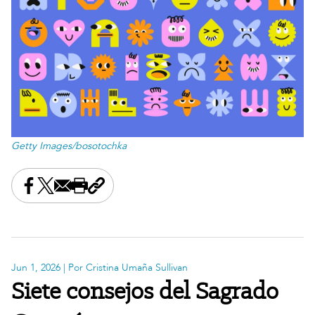
Getty Images/bosotochka
Share this on Facebook
Share this on X
Share this by email
Print this page
Copy the page address
Jun 1, 2026
| Por Cristina Umaña Sullivan
Siete consejos del Sagrado