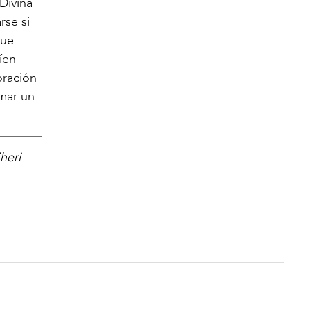
 Divina
rse si
que
íen
oración
omar un
heri