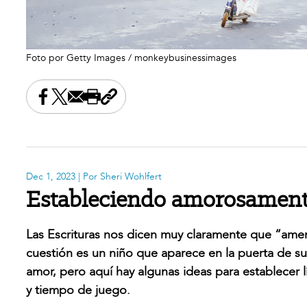
Foto por Getty Images / monkeybusinessimages
Share this on Facebook
Share this on X
Share this by email
Print this page
Copy the page address
Dec 1, 2023
| Por Sheri Wohlfert
Estableciendo amorosamente 
Las Escrituras nos dicen muy claramente que “ame
cuestión es un niño que aparece en la puerta de s
amor, pero aquí hay algunas ideas para establecer l
y tiempo de juego.