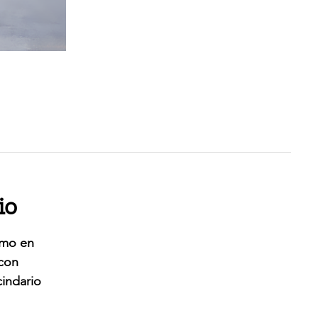
io
imo en
 con
cindario