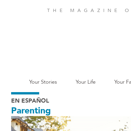
Skip
to
THE MAGAZINE O
main
content
Main
Your Stories
Your Life
Your Fa
Charleston
EN ESPAÑOL
Parenting