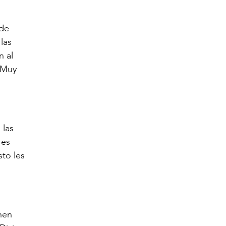
 de
las
n al
“Muy
 las
 es
sto les
nen