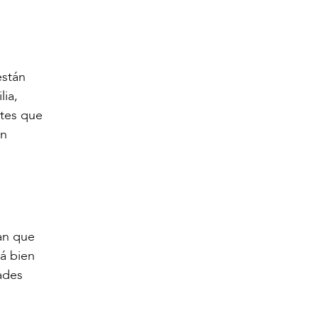
están
lia,
ites que
en
an que
tá bien
tades