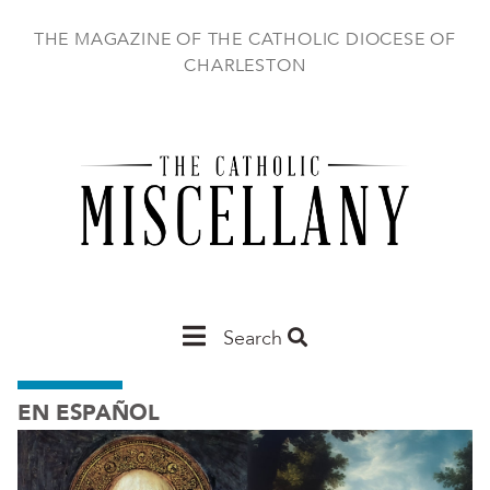
Skip
to
THE MAGAZINE OF THE CATHOLIC DIOCESE OF
main
CHARLESTON
content
Main
Search
Charleston
EN ESPAÑOL