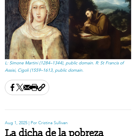
L: Simone Martini (1284–1344), public domain. R: St Francis of
Assisi, Cigoli (1559–1613, public domain.
Share this on Facebook
Share this on X
Share this by email
Print this page
Copy the page address
Aug 1, 2025
| Por Cristina Sullivan
La dicha de la pobreza