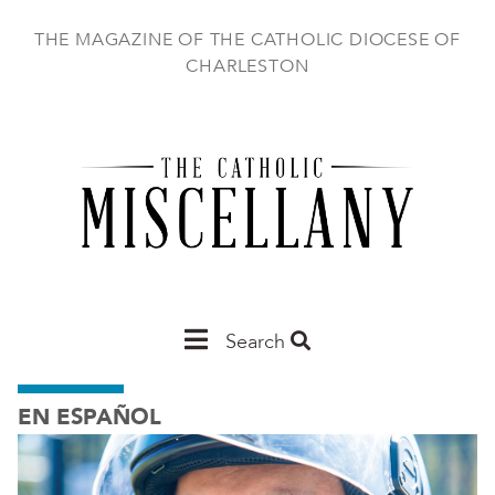
Skip
to
THE MAGAZINE OF THE CATHOLIC DIOCESE OF
main
CHARLESTON
content
Main
Search
Charleston
EN ESPAÑOL